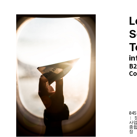
L
S
T
i
B
Co
04
: 
사업
종합
정